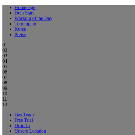
Homepage
Dein Start
Workout of the Day
Terminplan
Kurse
Preise
01
02
03
04
05
06
07
08
09
10
11
12
Das Team
Free Trial
Drop-In
Unsere Location