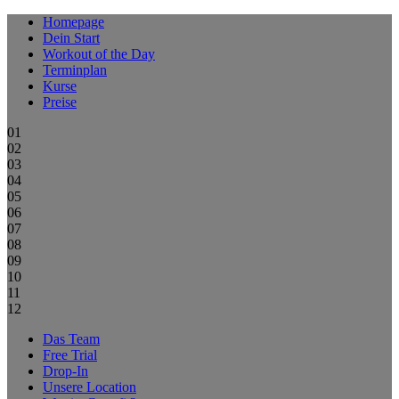
Homepage
Dein Start
Workout of the Day
Terminplan
Kurse
Preise
01
02
03
04
05
06
07
08
09
10
11
12
Das Team
Free Trial
Drop-In
Unsere Location