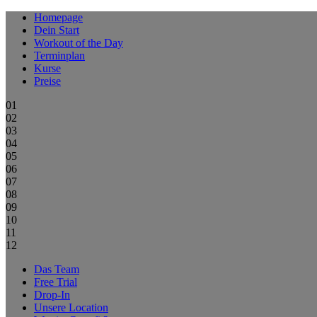
Homepage
Dein Start
Workout of the Day
Terminplan
Kurse
Preise
01
02
03
04
05
06
07
08
09
10
11
12
Das Team
Free Trial
Drop-In
Unsere Location