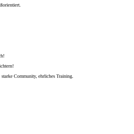
orientiert.
ch!
ichtern!
tarke Community, ehrliches Training.