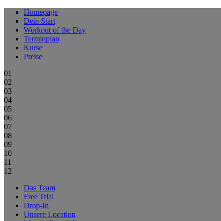
Homepage
Dein Start
Workout of the Day
Terminplan
Kurse
Preise
01
02
03
04
05
06
07
08
09
10
11
12
Das Team
Free Trial
Drop-In
Unsere Location