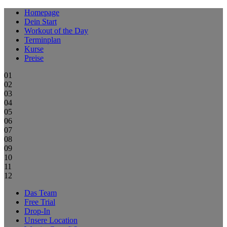
Homepage
Dein Start
Workout of the Day
Terminplan
Kurse
Preise
01
02
03
04
05
06
07
08
09
10
11
12
Das Team
Free Trial
Drop-In
Unsere Location