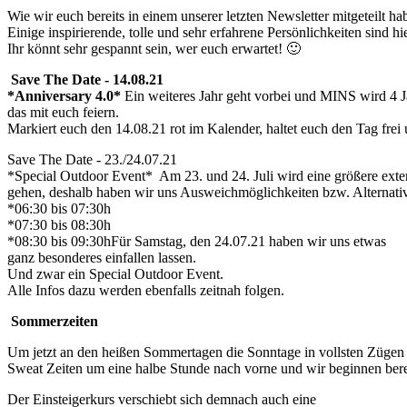
Wie wir euch bereits in einem unserer letzten Newsletter mitgeteilt
Einige inspirierende, tolle und sehr erfahrene Persönlichkeiten sind h
Ihr könnt sehr gespannt sein, wer euch erwartet! 🙂
Save The Date - 14.08.21
*Anniversary 4.0*
Ein weiteres Jahr geht vorbei und MINS wird 4 
das mit euch feiern.
Markiert euch den 14.08.21 rot im Kalender, haltet euch den Tag frei 
Save The Date - 23./24.07.21
*Special Outdoor Event* Am 23. und 24. Juli wird eine größere externe
gehen, deshalb haben wir uns Ausweichmöglichkeiten bzw. Alternativ
*06:30 bis 07:30h
*07:30 bis 08:30h
*08:30 bis 09:30hFür Samstag, den 24.07.21 haben wir uns etwas
ganz besonderes einfallen lassen.
Und zwar ein Special Outdoor Event.
Alle Infos dazu werden ebenfalls zeitnah folgen.
Sommerzeiten
Um jetzt an den heißen Sommertagen die Sonntage in vollsten Zügen
Sweat Zeiten um eine halbe Stunde nach vorne und wir beginnen berei
Der Einsteigerkurs verschiebt sich demnach auch eine