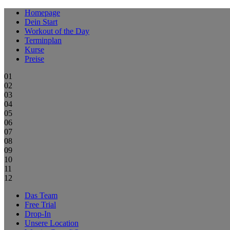
Homepage
Dein Start
Workout of the Day
Terminplan
Kurse
Preise
01
02
03
04
05
06
07
08
09
10
11
12
Das Team
Free Trial
Drop-In
Unsere Location