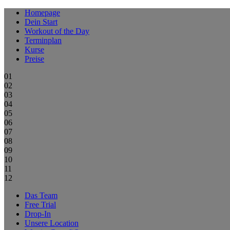
Homepage
Dein Start
Workout of the Day
Terminplan
Kurse
Preise
01
02
03
04
05
06
07
08
09
10
11
12
Das Team
Free Trial
Drop-In
Unsere Location