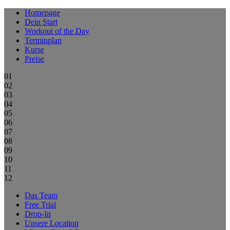
Homepage
Dein Start
Workout of the Day
Terminplan
Kurse
Preise
01
02
03
04
05
06
07
08
09
10
11
12
Das Team
Free Trial
Drop-In
Unsere Location