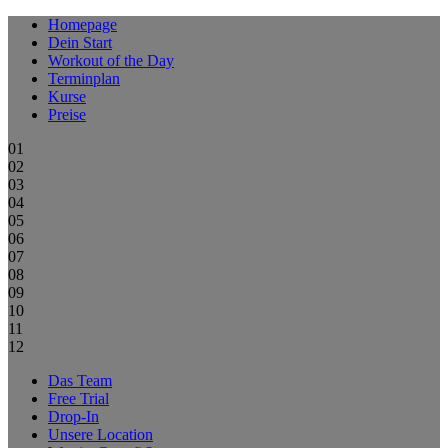
Homepage
Dein Start
Workout of the Day
Terminplan
Kurse
Preise
01
02
03
04
05
06
07
08
09
10
11
12
Das Team
Free Trial
Drop-In
Unsere Location