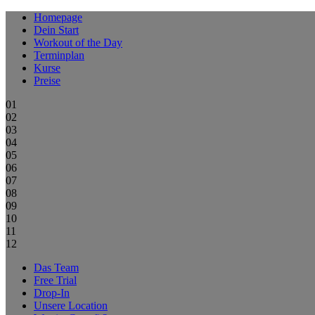
Homepage
Dein Start
Workout of the Day
Terminplan
Kurse
Preise
01
02
03
04
05
06
07
08
09
10
11
12
Das Team
Free Trial
Drop-In
Unsere Location